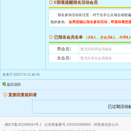
E部落提醒报名活动会员
报名参加活动应注意：对于在非公众场合或较偏地
险的参加。
如果您确认报名参加活动，即意味着您
已报名会员名单
（共
0
人，含会员
0
人，外带
0
男会员∶
暂无任何男会员报名
女会员∶
暂无任何女会员报名
发表于∶2025/7/8 22:40:58
返回顶部
直接回复组织者
已过期活动
-
闽ICP备2022000641号-1
-
公安部备案号:35020302000065
-
经营者信息公示
-