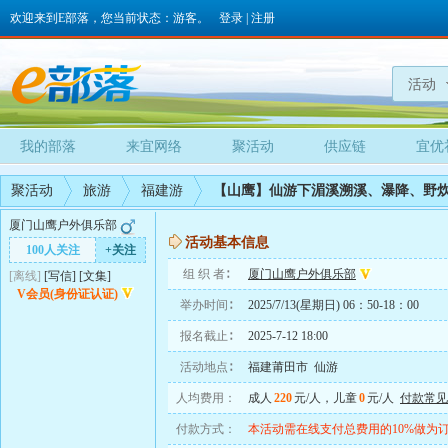
欢迎来到E部落，您当前状态：游客。
登录
|
注册
活动
我的部落
来宜网络
聚活动
供应链
宜优
聚活动
旅游
福建游
【山鹰】仙游下湄溪溯溪、瀑降、野
厦门山鹰户外俱乐部
活动基本信息
100人关注
+关注
组 织 者∶
厦门山鹰户外俱乐部
[离线]
[
写信
]
[
文集
]
V会员(身份证认证)
举办时间∶
2025/7/13(星期日) 06：50-18：00
报名截止∶
2025-7-12 18:00
活动地点∶
福建莆田市 仙游
人均费用：
成人
220
元/人，儿童
0
元/人
付款常见
付款方式：
本活动需在线支付总费用的10%做为