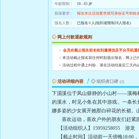
年龄限制：
18 - 65 岁
投保要求：
报名本次活动要求填写身份证号和姓
报名人数：
已报名
0
人(组织者限制18人报名)
网上付款退款规则
»
会员在截止报名前未收到邀请信及平台手机通
»
本活动截止报名前任何时刻退出报名，网上已
»
活动过程中遇上纠纷，请在活动结束后三天内
活动详细内容
组织者口碑
(2)
下湄溪位于凤山僻静的小山村——溪梅
的溪水，时见小鱼在其中游戏。一条长
娜多姿的少女展开她那白碎花的长裙。
喜欢运动，喜欢户外的朋友们赶紧跟上
【活动组织人】15959258055 游龙
【截止时间】活动前一天傍晚18:00