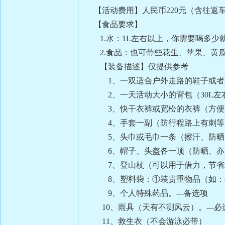
【活动费用】人民币220元（含往返车
【食品要求】
1.水：1L左右以上，你需要喝多
2.食品：也可带些花生、苹果、黄瓜
【装备描述】仅提供参考
1、一双适合户外走路的鞋子或者是解
2、一天活动大小的背包（30L左右）
3、快干衣裤或宽松的衣裤（方便跨越
4、手套一副（防行程路上有刺等…）
5、头巾或毛巾一条（擦汗、防晒、防
6、帽子、头盔各一顶（防晒、亦防树
7、登山杖（可以用于借力，节省约15
8、塑料袋：①装贵重物品（如：手
9、个人特殊药品。---备选项
10、雨具（天有不测风云）。---必
11
、救生衣（不会游泳必带）