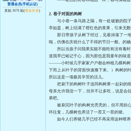
普通会员(手机认证)
发贴 3676 贴(
黄金长老
)
2. 巷子对面的构树
与小巷一条马路之隔，有一处破败的院子，
亭如盖，树上结满了橙红色的浆果，引来无数
那日带孩子从树下经过，见着掉落了一地的
嗡，仿佛在庆祝什么了不得的节日一般。的确
所以当孩子问我果实能不能吃有没有毒时，
道我早已铭记于心，因为那也是我童年的味道
———小时候几乎家家户户都会种植几棵构树
下而上从叶子的背面快速撸下来。）构树的
所以这是一项极其辛苦的活儿。
把刷下的构树叶子连同构树果一起剁的细细
母亲允许我尝一下，但并不让多吃，说是会
果吧。
被刷完叶子的构树光秃秃的，但不用担心，
环往复，几棵树也养活了一茬又一茬的猪。
如今人们养猪几乎已经不再采用这种喂养方