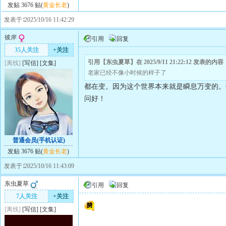
发贴 3676 贴(
黄金长老
)
发表于∶2025/10/16 11:42:29
彼岸
引用
回复
35人关注
+关注
引用【东虫夏草】在 2025/9/11 21:22:12 发表的内容
[离线]
[
写信
]
[
文集
]
老家已经不像小时候的样子了
都在变。因为这个世界本来就是瞬息万变的。
问好！
普通会员(手机认证)
发贴 3676 贴(
黄金长老
)
发表于∶2025/10/16 11:43:09
东虫夏草
引用
回复
7人关注
+关注
[离线]
[
写信
]
[
文集
]