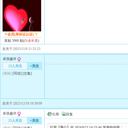
V会员(身份证认证)
发贴 5960 贴(
白金长老
)
发表于∶2025/11/9 11:32:23
卓浪越洋
25人关注
+关注
[离线]
[
写信
]
[
文集
]
发表于∶2025/12/19 19:39:09
卓浪越洋
引用
回复
25人关注
+关注
引用【愚公】在 2024/9/23 14:33:46 发表的内容：