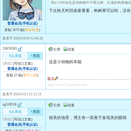
我们小时候也是用构树叶子喂过猪，红透的构果确
下次秋天时回老家看看，构树果可以吃，没有
普通会员(手机认证)
发贴 3676 贴(
黄金长老
)
发表于∶2024/10/10 13:44:26
33676593
引用
回复
0人关注
+关注
这是小动物的本能
[离线]
[
写信
]
[
文集
]
普通会员(手机认证)
发贴 25 贴(
新手上路
)
https://www.52xiaohua.com/
发表于∶2024/12/1 11:12:13
zg518518
引用
回复
0人关注
+关注
很美的场景，博主有一双善于发现美的眼睛
[离线]
[
写信
]
[
文集
]
普通会员(手机认证)