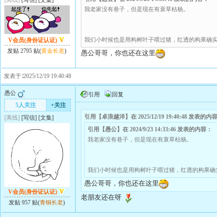
[离线]
[
写信
]
[
文集
]
我老家没有巷子，但是现在有衰草枯杨。
我们小时候也是用构树叶子喂过猪，红透的构果确
V会员(身份证认证)
发贴 2795 贴(
黄金长老
)
愚公哥哥，你也还在这里
发表于∶2025/12/19 19:40:48
愚公
引用
回复
5人关注
+关注
引用【卓浪越洋】在 2025/12/19 19:40:48 发表的内
[离线]
[
写信
]
[
文集
]
引用【愚公】在 2024/9/23 14:33:46 发表的内容：
我老家没有巷子，但是现在有衰草枯杨。
我们小时候也是用构树叶子喂过猪，红透的构果确
愚公哥哥，你也还在这里
V会员(身份证认证)
老朋友还在呀
发贴 957 贴(
青铜长老
)