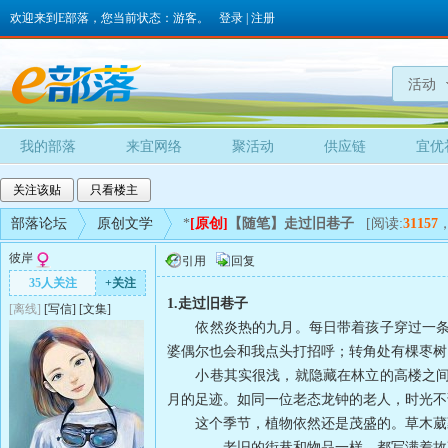
欢迎来到E部落，您当前状态：游客。
登录
|
注册
活动
我的部落
来宜网络
聚活动
供应链
宜优
关注该贴
只看楼主
部落论坛
原创文学
*
[原创]
【随笔】走过旧巷子
[阅读:
31157
彼岸
引用
回复
35人关注
+关注
1.走过旧巷子
[离线]
[
写信
]
[
文集
]
依然炎热的九月。每日带着孩子穿过一条古
婆偶尔也会和我点头打招呼；转角处有棵枣树
小巷其实很浅，就隐藏在林立的高楼之间。
月的足迹。如同一位老态龙钟的老人，时光不
这个季节，植物依然还是茂盛的。草木葳蕤
——老旧的街巷和物品一样，都写满着故事