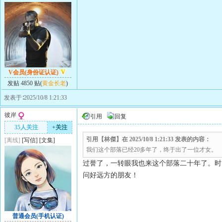
V会员(身份证认证)
发贴 4850 贴(
黄金长老
)
发表于∶2025/10/8 1:21:33
彼岸
引用
回复
35人关注
+关注
引用【林傑】在 2025/10/8 1:21:33 发表的内容：
[离线]
[
写信
]
[
文集
]
我们这个部落已经20多年了，终于出了一位才女。
过誉了，一转眼我也来这个部落二十年了。时
问好远方的朋友！
普通会员(手机认证)