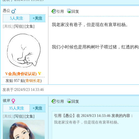
愚公
引用
回复
5人关注
+关注
我老家没有巷子，但是现在有衰草枯杨。
[离线]
[
写信
]
[
文集
]
我们小时候也是用构树叶子喂过猪，红透的构
V会员(身份证认证)
发贴 957 贴(
青铜长老
)
发表于∶2024/9/23 14:33:46
彼岸
引用
回复
35人关注
+关注
引用【愚公】在 2024/9/23 14:33:46 发表的内容：
[离线]
[
写信
]
[
文集
]
我老家没有巷子，但是现在有衰草枯杨。