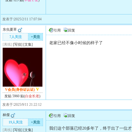
发贴 125 贴(
中级Ｅ友
)
发表于∶2025/2/11 17:07:04
东虫夏草
引用
回复
7人关注
+关注
老家已经不像小时候的样子了
[离线]
[
写信
]
[
文集
]
V会员(身份证认证)
发贴 5960 贴(
白金长老
)
发表于∶2025/9/11 21:22:12
林傑
引用
回复
19人关注
+关注
我们这个部落已经20多年了，终于出了一位
[离线]
[
写信
]
[
文集
]