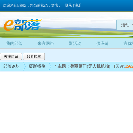
欢迎来到E部落，您当前状态：游客。
登录
|
注册
活动
我的部落
来宜网络
聚活动
供应链
宜优
关注该贴
只看楼主
部落论坛
摄影摄像
*
主题：美丽厦门(无人机航拍)
[阅读:
156