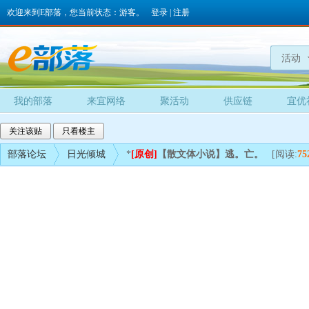
欢迎来到E部落，您当前状态：游客。
登录
|
注册
活动
我的部落
来宜网络
聚活动
供应链
宜优
关注该贴
只看楼主
部落论坛
日光倾城
*
[原创]
【散文体小说】逃。亡。
[阅读:
75