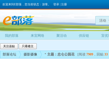
欢迎来到E部落，您当前状态：游客。
登录
|
注册
活动
我的部落
来宜网络
聚活动
供应链
宜优
关注该贴
只看楼主
部落论坛
摄影摄像
*
主题：忠仑公园花
[阅读:
7909
，回贴:
33