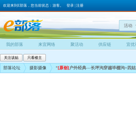
欢迎来到E部落，您当前状态：游客。
登录
|
注册
活动
我的部落
来宜网络
聚活动
供应链
宜优
关注该贴
只看楼主
部落论坛
摄影摄像
*
[原创]
户外经典---长坪沟穿越毕棚沟+四