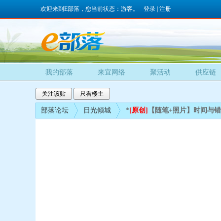
欢迎来到E部落，您当前状态：游客。
登录
|
注册
我的部落
来宜网络
聚活动
供应链
关注该贴
只看楼主
部落论坛
日光倾城
*
[原创]
【随笔+照片】时间与