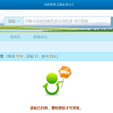
当前登录上线会员14人
活动
宜优礼
部落论坛
错觉
[阅读:
7570
，回贴:
31
，参与:
29
人]
该贴已归档，需经授权才可浏览。