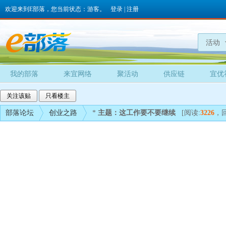
欢迎来到E部落，您当前状态：游客。
登录
|
注册
活动
我的部落
来宜网络
聚活动
供应链
宜优
关注该贴
只看楼主
部落论坛
创业之路
*
主题：这工作要不要继续
[阅读:
3226
，回