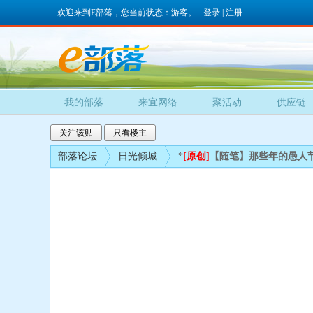
欢迎来到E部落，您当前状态：游客。
登录
|
注册
我的部落
来宜网络
聚活动
供应链
关注该贴
只看楼主
部落论坛
日光倾城
*
[原创]
【随笔】那些年的愚人