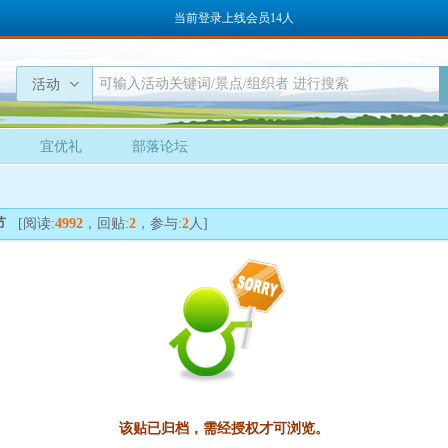
当前登录上线会员14人
活动
宜优礼
部落论坛
节
[阅读:
4992
，回贴:
2
，参与:
2
人]
该贴已归档，需经授权才可浏览。