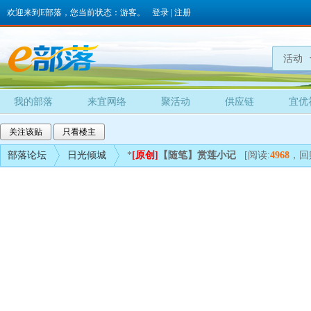
欢迎来到E部落，您当前状态：游客。
登录
|
注册
活动
我的部落
来宜网络
聚活动
供应链
宜优
关注该贴
只看楼主
部落论坛
日光倾城
*
[原创]
【随笔】赏莲小记
[阅读:
4968
，回