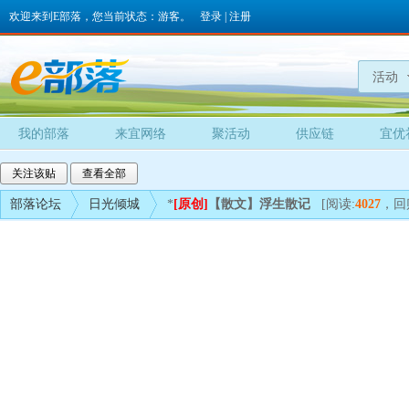
欢迎来到E部落，您当前状态：游客。
登录
|
注册
活动
我的部落
来宜网络
聚活动
供应链
宜优
关注该贴
查看全部
部落论坛
日光倾城
*
[原创]
【散文】浮生散记
[阅读:
4027
，回