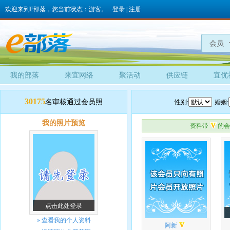
欢迎来到E部落，您当前状态：游客。
登录
|
注册
会员
我的部落
来宜网络
聚活动
供应链
宜优
30175
名审核通过会员照
性别:
婚姻:
我的照片预览
资料带
的会
点击此处登录
»
查看我的个人资料
阿新