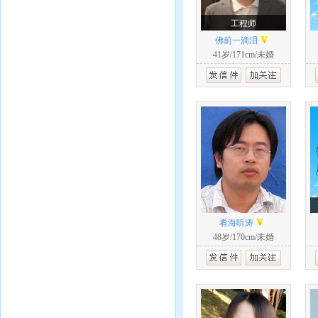
工程师
佛前一滴泪
41岁/171cm/未婚
看海听涛
48岁/170cm/未婚