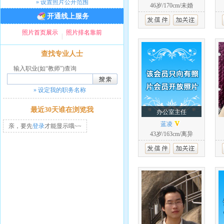
»
设置照片公开范围
46岁/170cm/未婚
开通线上服务
照片首页展示
照片排名靠前
|
查找专业人士
输入职业(如“教师”)查询
»
设定我的职务名称
最近30天谁在浏览我
办公室主任
蓝凌
亲，要先
登录
才能显示哦~~
43岁/163cm/离异