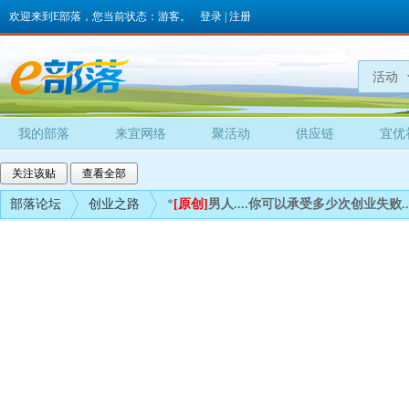
欢迎来到E部落，您当前状态：游客。
登录
|
注册
活动
我的部落
来宜网络
聚活动
供应链
宜优
关注该贴
查看全部
部落论坛
创业之路
*
[原创]
男人....你可以承受多少次创业失败.