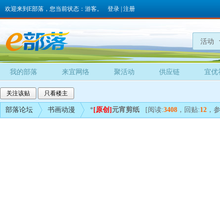
欢迎来到E部落，您当前状态：游客。
登录
|
注册
活动
我的部落
来宜网络
聚活动
供应链
宜优
关注该贴
只看楼主
部落论坛
书画动漫
*
[原创]
元宵剪纸
[阅读:
3408
，回贴:
12
，参