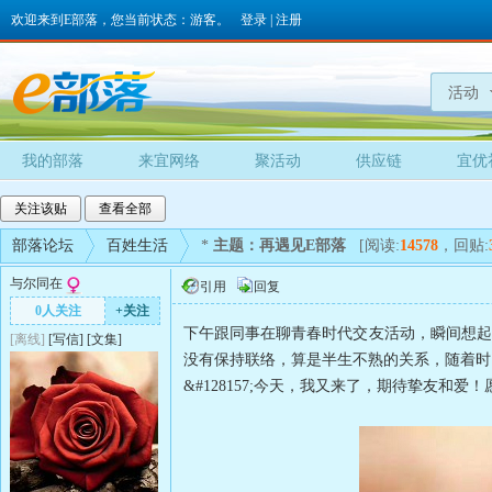
欢迎来到E部落，您当前状态：游客。
登录
|
注册
活动
我的部落
来宜网络
聚活动
供应链
宜优
关注该贴
查看全部
部落论坛
百姓生活
*
主题：再遇见E部落
[阅读:
14578
，回贴:
与尔同在
引用
回复
0人关注
+关注
下午跟同事在聊青春时代交友活动，瞬间想起
[离线]
[
写信
]
[
文集
]
没有保持联络，算是半生不熟的关系，随着时
&#128157;今天，我又来了，期待挚友和爱