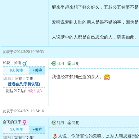
醒来坐起来想了好久好久，五叔公五婶婆不是
爱卿说梦到去世的亲人是很不错的事，因为是
人说梦中的人都是自己思念的人，确实如此。
发表于∶2024/5/20 10:26:33
如花、如雨
引用
回复
0人关注
+关注
我也经常梦到已逝的亲人。
[离线]
[
写信
]
[
文集
]
普通会员(手机认证)
发贴 217 贴(
中级Ｅ友
)
发表于∶2024/5/21 19:54:16
会飞的豆干
引用
回复
5人关注
+关注
人说，你所害怕的鬼魂，是别人朝思暮想的
[离线]
[
写信
]
[
文集
]