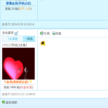
普通会员(手机认证)
发贴 24 贴(
新手上路
)
发表于∶2024/5/29 10:36:14
东虫夏草
引用
回复
7人关注
+关注
[离线]
[
写信
]
[
文集
]
V会员(身份证认证)
发贴 5960 贴(
白金长老
)
发表于∶2025/11/21 15:09:01
返回顶部