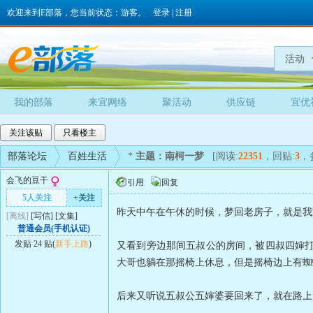
欢迎来到E部落，您当前状态：游客。
登录
|
注册
活动
我的部落
来宜网络
聚活动
供应链
宜优
关注该贴
只看楼主
部落论坛
百姓生活
*
主题：南柯一梦
[阅读:
22351
，回贴:
3
，
会飞的豆干
引用
回复
5人关注
+关注
昨天中午在午休的时候，梦回老房子，就是我家
[离线]
[
写信
]
[
文集
]
普通会员(手机认证)
发贴 24 贴(
新手上路
)
又看到旁边那间五叔公的房间，被四叔四婶
大哥也躺在那摇椅上休息，但是摇椅边上有蜘
后来又听说五叔公五婶婆要回来了，就在路上了...