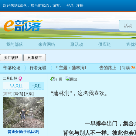
欢迎来到E部落，您当前状态：游客。
登录
|
注册
活动
我的部落
来宜网络
聚活动
供应链
宜优
关注该贴
只看楼主
部落论坛
行者无疆
*
主题：蒲林涧1———去的路上
[阅读:
26
二月山林
引用
回复
5人关注
+关注
“
蒲林涧
”
，这名我喜欢。
[离线]
[
写信
]
[
文集
]
一早撑伞出门，集合点公交
普通会员(手机认证)
背包与别人不一样。彼此也会