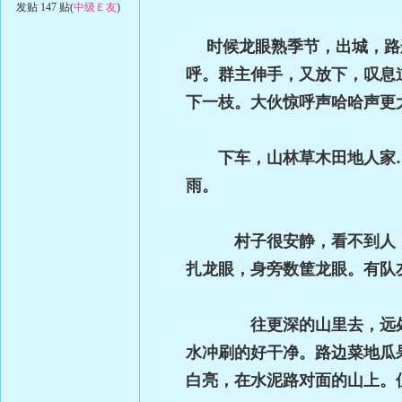
发贴 147 贴(
中级Ｅ友
)
时候龙眼熟季节，出城，路边
呼。群主伸手，又放下，叹息
下一枝。大伙惊呼声哈哈声更
下车，山林草木田地人家
雨。
村子很安静，看不到人，脖
扎龙眼，身旁数筐龙眼。有队
往更深的山里去，远处山林
水冲刷的好干净。路边菜地瓜
白亮，在水泥路对面的山上。