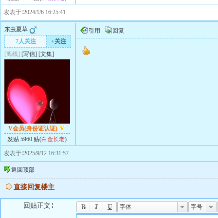
发表于∶2024/1/6 16:25:41
东虫夏草
引用
回复
7人关注
+关注
[离线]
[
写信
]
[
文集
]
V会员(身份证认证)
发贴 5960 贴(
白金长老
)
发表于∶2025/9/12 16:31:57
返回顶部
直接回复楼主
回贴正文∶
字体
字号