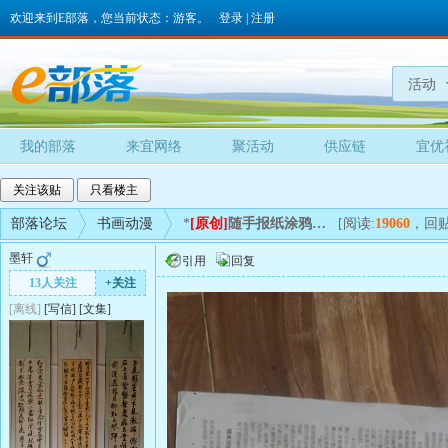
欢迎来到E部落，您当前状态：游客。
登录
|
注册
活动
我的部落
来宜网络
聚活动
供应链
宜优
关注该贴
只看楼主
部落论坛
书画动漫
*
[原创]
随手报纸涂鸦…
[阅读:
19060
，回贴
墨轩
引用
回复
13人关注
+关注
[离线]
[
写信
]
[
文集
]