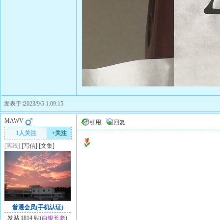
发表于∶2023/9/5 1:09:15
MAWV
引用
回复
1人关注
+关注
[离线]
[
写信
]
[
文集
]
普通会员(手机认证)
发贴 1814 贴(
白银长老
)