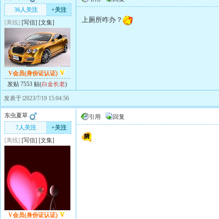
36人关注
+关注
上厕所咋办？
[离线]
[
写信
]
[
文集
]
V会员(身份证认证)
发贴 7553 贴(
白金长老
)
发表于∶2023/7/19 15:04:56
东虫夏草
引用
回复
7人关注
+关注
[离线]
[
写信
]
[
文集
]
V会员(身份证认证)