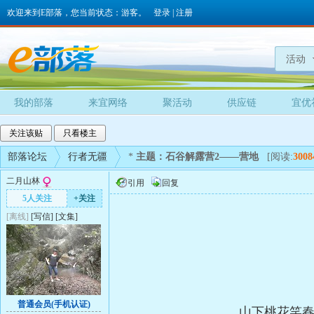
欢迎来到E部落，您当前状态：游客。
登录
|
注册
活动
我的部落
来宜网络
聚活动
供应链
宜优
关注该贴
只看楼主
部落论坛
行者无疆
*
主题：石谷解露营2——营地
[阅读:
3008
二月山林
引用
回复
5人关注
+关注
[离线]
[
写信
]
[
文集
]
普通会员(手机认证)
山下桃花笑