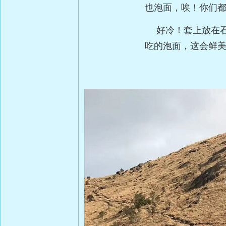
也泡面，唉！你们
好冷！套上放在石
吃的泡面，这会鲜