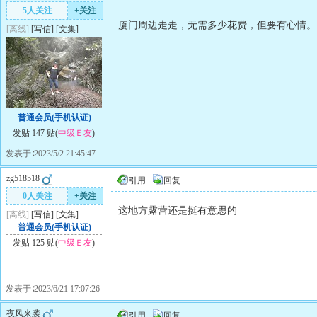
5人关注
+关注
厦门周边走走，无需多少花费，但要有心情。
[离线]
[
写信
]
[
文集
]
普通会员(手机认证)
发贴 147 贴(
中级Ｅ友
)
发表于∶2023/5/2 21:45:47
zg518518
引用
回复
0人关注
+关注
这地方露营还是挺有意思的
[离线]
[
写信
]
[
文集
]
普通会员(手机认证)
发贴 125 贴(
中级Ｅ友
)
发表于∶2023/6/21 17:07:26
夜风来袭
引用
回复