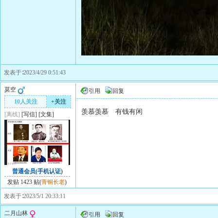
发表于∶2023/4/29 0:51:43
莫空
引用
回复
10人关注
+关注
羡慕羡慕 有钱有闲
[离线]
[
写信
]
[
文集
]
普通会员(手机认证)
发贴 1423 贴(
青铜长老
)
发表于∶2023/5/1 20:33:11
二月山林
引用
回复