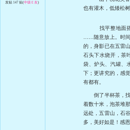
发贴 147 贴(
中级Ｅ友
)
也有灌木，低矮松
找平整地面搭帐篷
……
随意放上。时
的，身影已在五雷
石头下水烧开，茶
袋、炉头、汽罐、
下；更讲究的，感
有都有。
倒了半杯茶，找块
着数十米，泡茶堆
远处，五雷山，石
多，美好如是！感