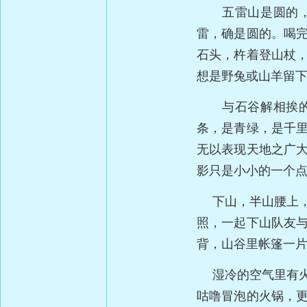
五雷山是圆的，山
雷，确是圆的。喝
石头，杵着登山杖
想是野兔或山羊留
与石谷解相挨的山
条，是青绿，是千
无以表现天地之广
影只是小小的一个
下山，半山腰上，
照，一起下山队友
背，山谷里帐篷一
湿冷的空气里有火
咕噜冒泡的火锅，