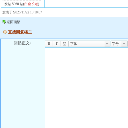
发贴 5960 贴(
白金长老
)
发表于∶2025/11/22 10:10:07
返回顶部
直接回复楼主
回贴正文∶
字体
字号