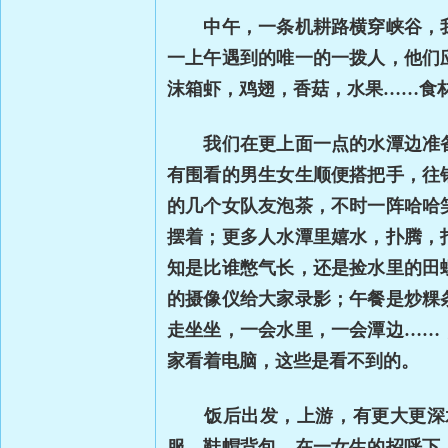
中午，一条机耕路横穿峡谷，我
一上午遇到的唯一的一拨人，他们
沫箱虾，鸡翅，香菇，水果……食
我们在更上面一点的水潭边准备
有围看的男生女生顺便搭把手，往
的几个女队友泡茶，不时一阵哈哈
摆着；更多人水潭里嬉水，扑腾，
知是比谁憋气长，还是捡水里的田
的摄像仪给大家录影；午餐是炒粿
走坐坐，一会水里，一会潭边
……
家看着电脑，这些是看不到的。
饭后出发，上游，有更大更深水
服，鞋帽背包，在一女生的招呼下