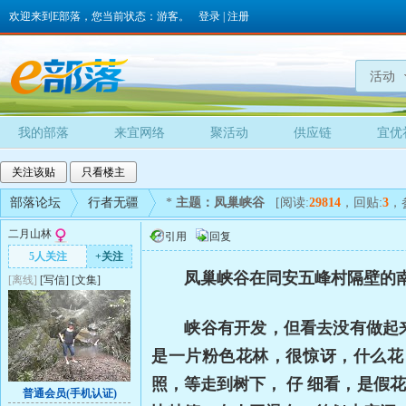
欢迎来到E部落，您当前状态：游客。
登录
|
注册
活动
我的部落
来宜网络
聚活动
供应链
宜优
关注该贴
只看楼主
部落论坛
行者无疆
*
主题：凤巢峡谷
[阅读:
29814
，回贴:
3
，
二月山林
引用
回复
5人关注
+关注
凤巢峡谷在同安五峰村隔壁的南安
[离线]
[
写信
]
[
文集
]
峡谷有开发，但看去没有做起来
是一片粉色花林，很惊讶，什么花
照，等走到树下， 仔
细看，是假花
普通会员(手机认证)