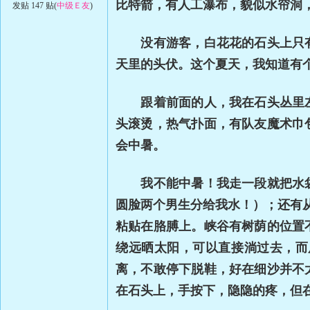
比特箭，有人工瀑布，貌似水帘洞
发贴 147 贴(
中级Ｅ友
)
没有游客，白花花的石头上只有
天里的头伏。这个夏天，我知道有
跟着前面的人，我在石头丛里左
头滚烫，热气扑面，有队友魔术巾
会中暑。
我不能中暑！我走一段就把水袋
圆脸两个男生分给我水！）；还有
粘贴在胳膊上。峡谷有树荫的位置
绕远晒太阳，可以直接淌过去，而
离，不敢停下脱鞋，好在细沙并不
在石头上，手按下，隐隐的疼，但