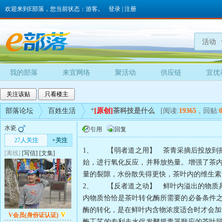
欢迎来到E部落，您当前状态：游客。
登录
|
注册
活动
我的部落
来宜网络
聚活动
供应链
宜优
关注该贴
只看楼主
部落论坛
百姓生活
*
[原创]
茶科技是什么
[阅读:
19365
，回贴:
水瓷
引用
回复
27人关注
+关注
1、 【弱者道之用】 茶青采摘后投放到
[离线]
[
写信
]
[
文集
]
始，进行氧化反应，并释放热量。增强了茶
量的裂隙，水份散失得更快，茶叶内的维生素
2、 【反者道之动】 鲜叶内溢出的物质
内物质恰恰是茶叶转化酶所需要的必备条件
酶的转化，是在鲜叶内含物浓度适合时才会加
V会员(身份证认证)
酶工艺的专利走水促发酵摇青器顺应的茶叶