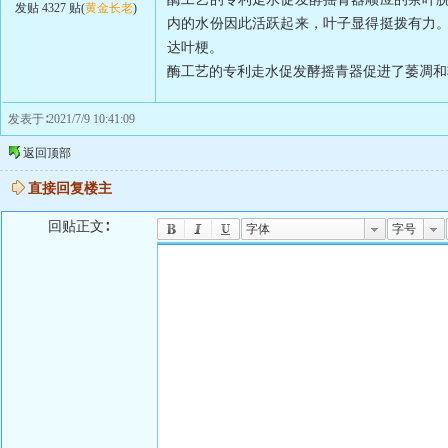
发贴 4327 贴(
黄金长老
)
内的水份因此活跃起来，叶子显得挺拨有力
达叶梗。
酶工艺的专利走水促发酵摇青器促进了萎凋和
发表于∶2021/7/9 10:41:09
返回顶部
直接回复楼主
回贴正文∶
字体
字号