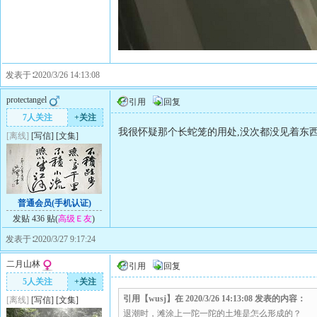
发表于∶2020/3/26 14:13:08
protectangel
引用
回复
7人关注
+关注
我很怀疑那个长蛇笼的用处,没次都没见着东西
[离线]
[
写信
]
[
文集
]
普通会员(手机认证)
发贴 436 贴(
高级Ｅ友
)
发表于∶2020/3/27 9:17:24
二月山林
引用
回复
5人关注
+关注
引用【wusj】在 2020/3/26 14:13:08 发表的内容：
[离线]
[
写信
]
[
文集
]
退潮时，滩涂上一陀一陀的土堆是怎么形成的？