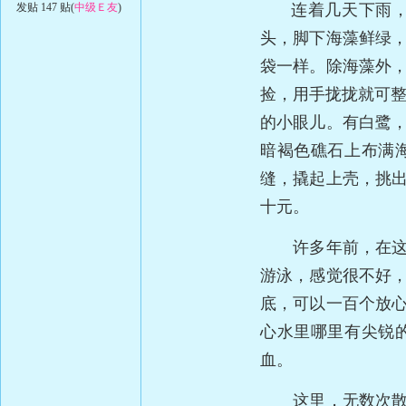
发贴 147 贴(
中级Ｅ友
)
连着几天下雨
头，脚下海藻鲜绿
袋一样。除海藻外
捡，用手拢拢就可
的小眼儿。有白鹭
暗褐色礁石上布满
缝，撬起上壳，挑
十元。
许多年前，在这片
游泳，感觉很不好
底，可以一百个放
心水里哪里有尖锐
血。
这里，无数次散步