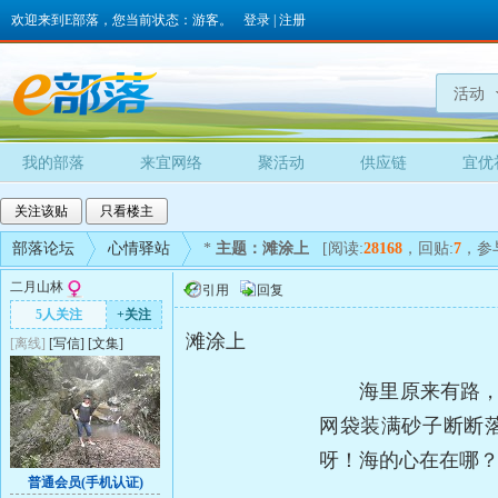
欢迎来到E部落，您当前状态：游客。
登录
|
注册
活动
我的部落
来宜网络
聚活动
供应链
宜优
关注该贴
只看楼主
部落论坛
心情驿站
*
主题：滩涂上
[阅读:
28168
，回贴:
7
，参
二月山林
引用
回复
5人关注
+关注
滩涂上
[离线]
[
写信
]
[
文集
]
海里原来有路，海
网袋装满砂子断断
呀！海的心在在哪
普通会员(手机认证)