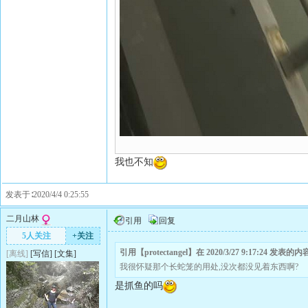
我也不知
发表于∶2020/4/4 0:25:55
二月山林
引用
回复
5人关注
+关注
引用【protectangel】在 2020/3/27 9:17:24 发表的
[离线]
[
写信
]
[
文集
]
我很怀疑那个长蛇笼的用处,没次都没见着东西啊?
是抓鱼的吗