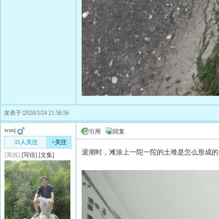
发表于∶2020/3/24 21:56:56
wusj
引用
回复
35人关注
+关注
退潮时，滩涂上一陀一陀的土堆是怎么形成的
[离线]
[
写信
]
[
文集
]