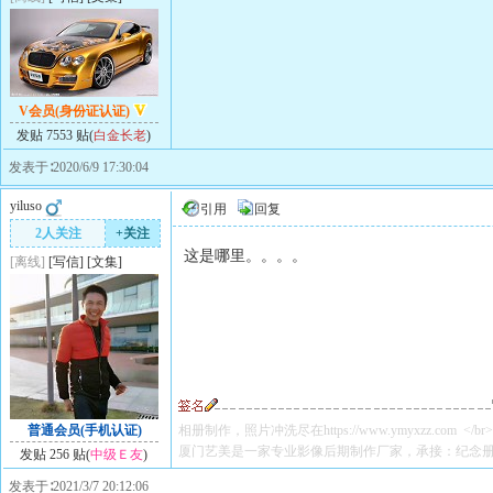
V会员(身份证认证)
发贴 7553 贴(
白金长老
)
发表于∶2020/6/9 17:30:04
yiluso
引用
回复
2人关注
+关注
这是哪里。。。。
[离线]
[
写信
]
[
文集
]
普通会员(手机认证)
相册制作，照片冲洗尽在
https://www.ymyxzz.com
</br>
厦门艺美是一家专业影像后期制作厂家，承接：纪念
发贴 256 贴(
中级Ｅ友
)
发表于∶2021/3/7 20:12:06