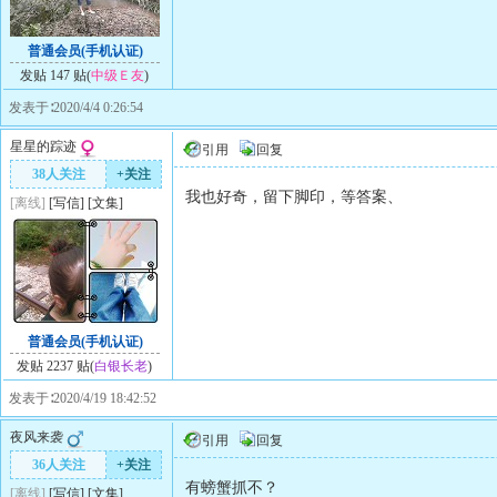
普通会员(手机认证)
发贴 147 贴(
中级Ｅ友
)
发表于∶2020/4/4 0:26:54
星星的踪迹
引用
回复
38人关注
+关注
我也好奇，留下脚印，等答案、
[离线]
[
写信
]
[
文集
]
普通会员(手机认证)
发贴 2237 贴(
白银长老
)
发表于∶2020/4/19 18:42:52
夜风来袭
引用
回复
36人关注
+关注
有螃蟹抓不？
[离线]
[
写信
]
[
文集
]