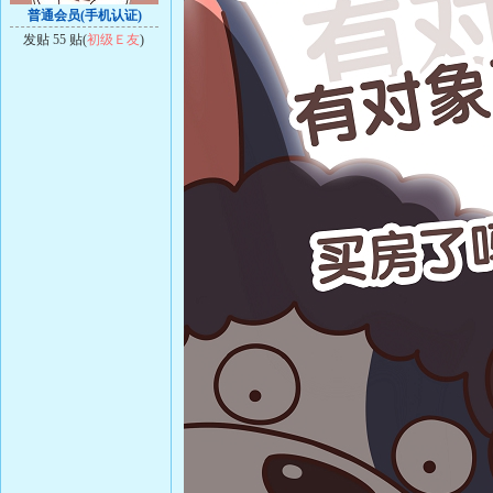
普通会员(手机认证)
发贴 55 贴(
初级Ｅ友
)