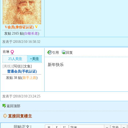
V会员(身份证认证)
发贴 2165 贴(
白银长老
)
发表于∶2018/2/10 16:58:32
肖琳
引用
回复
25人关注
+关注
新年快乐
[离线]
[
写信
]
[
文集
]
普通会员(手机认证)
发贴 38 贴(
新手上路
)
发表于∶2018/2/10 23:24:25
返回顶部
直接回复楼主
回贴正文∶
字体
字号