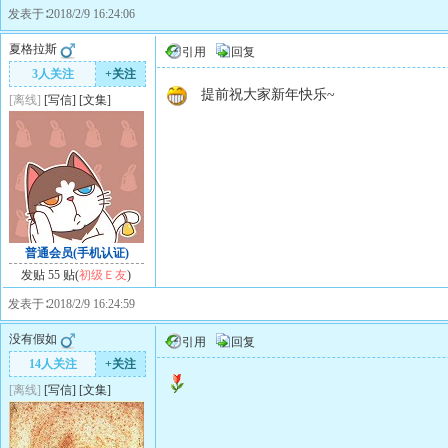
发表于∶2018/2/9 16:24:06
夏格拉斯
引用
回复
3人关注
+关注
提前祝大家新年快乐~
[离线]
[
写信
]
[
文集
]
普通会员(手机认证)
发贴 55 贴(
初级Ｅ友
)
发表于∶2018/2/9 16:24:59
没有假如
引用
回复
14人关注
+关注
[离线]
[
写信
]
[
文集
]