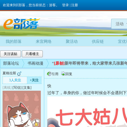
欢迎来到E部落，您当前状态：游客。
登录
|
注册
活动
我的部落
来宜网络
聚活动
供应链
宜优
关注该贴
只看楼主
部落论坛
书画动漫
*
[原创]
新年即将带来，给大家带来几张新
夏格拉斯
引用
回复
3人关注
+关注
快
[离线]
[
写信
]
[
文集
]
过年了，单身的你，做过年时候会不会遇到下