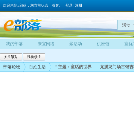
欢迎来到E部落，您当前状态：游客。
登录
|
注册
活动
我的部落
来宜网络
聚活动
供应链
宜优
关注该贴
只看楼主
部落论坛
百姓生活
*
主题：童话的世界——尤溪龙门场古银杏