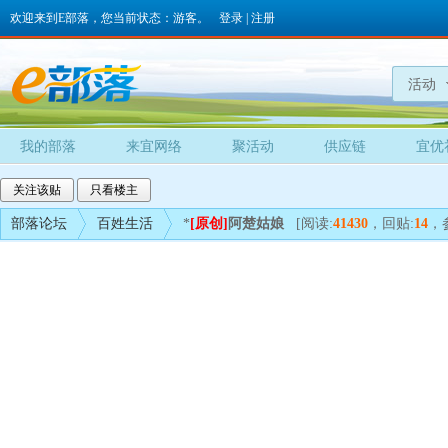
欢迎来到E部落，您当前状态：游客。
登录
|
注册
活动
我的部落
来宜网络
聚活动
供应链
宜优
关注该贴
只看楼主
部落论坛
百姓生活
*
[原创]
阿楚姑娘
[阅读:
41430
，回贴:
14
，