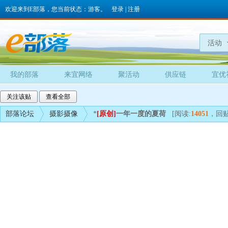
欢迎来到E部落，您当前状态：游客。
登录
|
注册
活动
我的部落
来宜网络
聚活动
供应链
宜优
关注该贴
查看全部
部落论坛
摄影摄像
*
[原创]
一年一度的夏荷
[阅读:
14051
，回贴