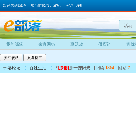
欢迎来到E部落，您当前状态：游客。
登录
|
注册
活动
我的部落
来宜网络
聚活动
供应链
宜优
关注该贴
只看楼主
部落论坛
百姓生活
*
[原创]
那一抹阳光
[阅读:
1804
，回贴:
7
]