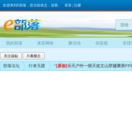
欢迎来到E部落，您当前状态：游客。
登录
|
注册
活动
我的部落
来宜网络
聚活动
供应链
宜优
关注该贴
只看楼主
部落论坛
行者无疆
*
[原创]
乐天户外一线天改文山穿越褒美PP