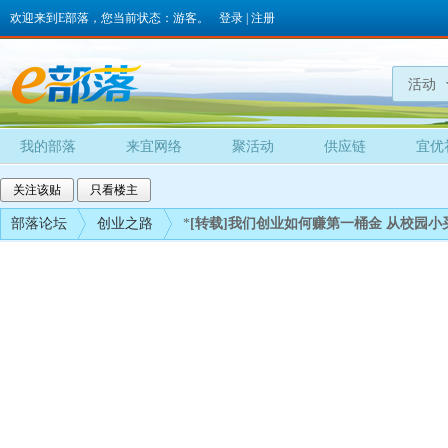
欢迎来到E部落，您当前状态：游客。
登录
|
注册
活动
我的部落
来宜网络
聚活动
供应链
宜优
关注该贴
只看楼主
部落论坛
创业之路
*
[转载]
我们创业如何赚第一桶金 从校园小