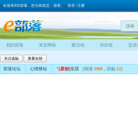
欢迎来到E部落，您当前状态：游客。
登录
|
注册
活动
我的部落
来宜网络
聚活动
供应链
宜优
关注该贴
查看全部
部落论坛
心情驿站
*
[原创]
生活
[阅读:
1908
，回贴:
22
]