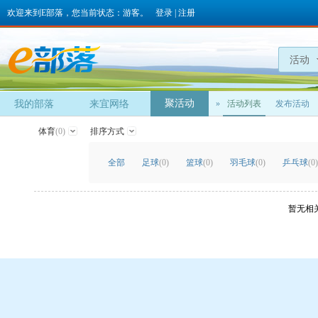
欢迎来到E部落，您当前状态：游客。
登录
|
注册
活动
聚活动
我的部落
来宜网络
»
活动列表
发布活动
体育
(0)
排序方式
全部
足球
(0)
篮球
(0)
羽毛球
(0)
乒乓球
(0)
暂无相