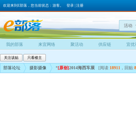
欢迎来到E部落，您当前状态：游客。
登录
|
注册
活动
我的部落
来宜网络
聚活动
供应链
宜优
关注该贴
只看楼主
部落论坛
摄影摄像
*
[原创]
2014海西车展
[阅读:
18911
，回贴: