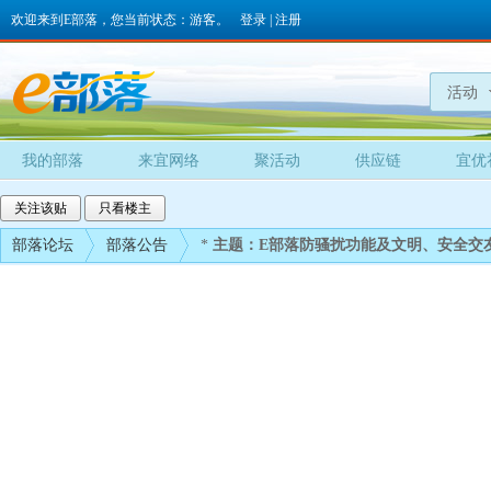
欢迎来到E部落，您当前状态：游客。
登录
|
注册
活动
我的部落
来宜网络
聚活动
供应链
宜优
关注该贴
只看楼主
部落论坛
部落公告
*
主题：E部落防骚扰功能及文明、安全交友全攻