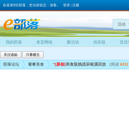
欢迎来到E部落，您当前状态：游客。
登录
|
注册
活动
我的部落
来宜网络
聚活动
供应链
宜优
关注该贴
只看楼主
部落论坛
饕餮美食
*
[原创]
美食版挑战采银溪回放
[阅读:
6332