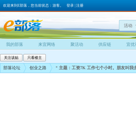
欢迎来到E部落，您当前状态：游客。
登录
|
注册
活动
我的部落
来宜网络
聚活动
供应链
宜优
关注该贴
只看楼主
部落论坛
创业之路
*
主题：工资7K 工作七个小时。朋友叫我