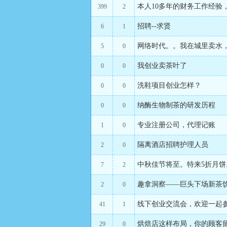
本人10多年的财务工作经
399
2
招聘--求贤
6
1
网络时代。。我在城里卖水
5
0
我创业卖茶叶了
0
0
洗鞋项目创业怎样？
0
0
纳酶生物制茶的研发历程
0
0
专业注册公司，代理记账
1
0
隔离酒店招聘护理人员
2
0
中秋佳节将至。特来5折月饼。欢
7
2
趣拿洞察——巨头下场新茶
2
0
线下创业交流会，欢迎一起
41
1
烘焙店这样布局，你的顾客留
29
0