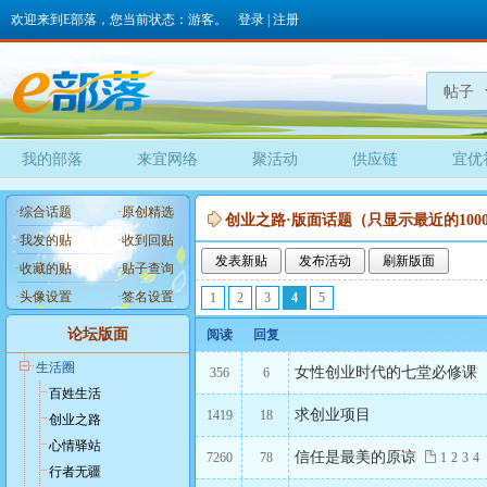
欢迎来到E部落，您当前状态：游客。
登录
|
注册
帖子
我的部落
来宜网络
聚活动
供应链
宜优
·
综合话题
·
原创精选
创业之路·版面话题（只显示最近的100
·
我发的贴
·
收到回贴
发表新贴
发布活动
刷新版面
·
收藏的贴
·
贴子查询
·
头像设置
·
签名设置
1
2
3
4
5
论坛版面
阅读
回复
生活圈
女性创业时代的七堂必修课
356
6
百姓生活
求创业项目
1419
18
创业之路
心情驿站
信任是最美的原谅
7260
78
1
2
3
4
行者无疆