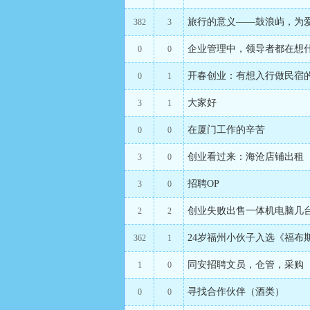
旅行的意义――鼓浪屿，为
382
3
企业管理中，领导者都在想
0
0
开春创业：有想入行做民宿
0
1
大家好
3
1
在厦门工作的辛苦
0
0
创业看过来：海沧店铺出租
3
0
招聘OP
3
0
创业失败出售一体机电脑几
2
2
24岁福州小伙子入选《福布
362
1
同安招聘文员，仓管，采购
1
0
寻找合作伙伴（酒类）
0
0