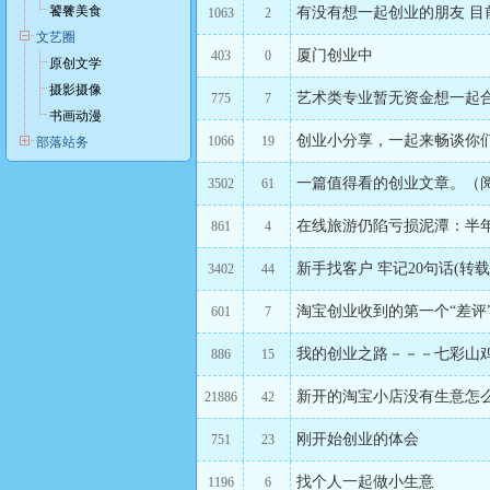
饕餮美食
有没有想一起创业的朋友 目
1063
2
文艺圈
厦门创业中
403
0
原创文学
摄影摄像
艺术类专业暂无资金想一起
775
7
书画动漫
创业小分享，一起来畅谈你
1066
19
部落站务
一篇值得看的创业文章。（阅
3502
61
在线旅游仍陷亏损泥潭：半年
861
4
新手找客户 牢记20句话(转载
3402
44
淘宝创业收到的第一个“差评
601
7
我的创业之路－－－七彩山
886
15
新开的淘宝小店没有生意怎
21886
42
刚开始创业的体会
751
23
找个人一起做小生意
1196
6