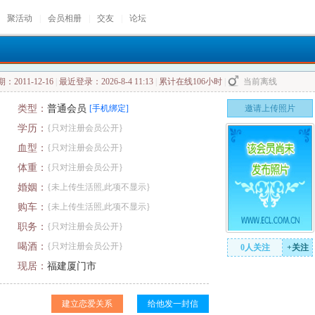
聚活动
|
会员相册
|
交友
|
论坛
2011-12-16
|
最近登录：2026-8-4 11:13
|
累计在线106小时
|
当前离线
类型：
普通会员
[手机绑定]
邀请上传照片
学历：
{只对注册会员公开}
血型：
{只对注册会员公开}
体重：
{只对注册会员公开}
婚姻：
{未上传生活照,此项不显示}
购车：
{未上传生活照,此项不显示}
职务：
{只对注册会员公开}
喝酒：
{只对注册会员公开}
0人关注
+关注
现居：
福建厦门市
建立恋爱关系
给他发一封信