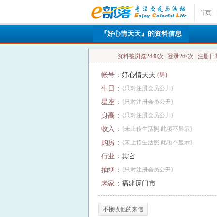
首页
|
『好心情天天』的资料信息
资料被浏览2440次
|
登录267次
|
注册日期：
帐号：
好心情天天
(男)
生日：
{只对注册会员公开}
星座：
{只对注册会员公开}
身高：
{只对注册会员公开}
收入：
{未上传生活照,此项不显示}
购房：
{未上传生活照,此项不显示}
行业：
其它
抽烟：
{只对注册会员公开}
老家：
福建厦门市
不接收他的来信