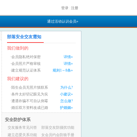
登录
|
注册
通过活动认识会员»
部落安全交友需知
我们做到的
·会员隐私绝对保密
详情»
·会员照片严格审核
详情»
·建立规范认证体系
规则1～8条»
我们建议的
·陌生会员无照片慎联系
为什么?
·条件太好切记眼见为实
小建议»
·遭遇诈骗不可自认倒霉
怎么做?
·婚后双方资料改成已婚
护婚姻»
安全防护体系
交友服务常见问答
部落交友防骚扰功能
建立恋爱关系功能
女会员约会防狼手册