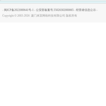
-
闽ICP备2022000641号-1
-
公安部备案号:35020302000065
-
经营者信息公示
-
Copyright
©
2003-2026 厦门来宜网络科技有限公司 版权所有