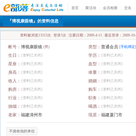
首页
|
聚活动
|
会员相册
|
交友
|
『博视康眼镜』的资料信息
资料被浏览13315次
|
登录5次
|
注册日期：2009-4-11
|
最近登录：2009-10-1
帐号：
博视康眼镜
(男)
类型：
普通会员
[手机绑定
生日：
{资料已关闭}
学历：
{资料已关闭}
星座：
{资料已关闭}
血型：
{资料已关闭}
身高：
{资料已关闭}
体重：
{资料已关闭}
收入：
{资料已关闭}
婚姻：
{资料已关闭}
购房：
{资料已关闭}
购车：
{资料已关闭}
行业：
{资料已关闭}
职务：
{资料已关闭}
抽烟：
{资料已关闭}
喝酒：
{资料已关闭}
老家：
福建漳州市
现居：
福建厦门市
不接收他的来信