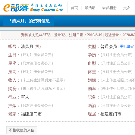
首页
|
聚活动
|
会员相册
|
交友
|
『清风月』的资料信息
资料被浏览44357次
|
登录3次
|
注册日期：2010-6-19
|
最近登录：2020-8-22
帐号：
清风月
(男)
类型：
普通会员
[手机绑定
生日：
{只对注册会员公开}
学历：
{只对注册会员公开}
星座：
{只对注册会员公开}
血型：
{只对注册会员公开}
身高：
{只对注册会员公开}
体重：
{只对注册会员公开}
收入：
{未上传生活照,此项不显示}
婚姻：
{未上传生活照,此项
购房：
{未上传生活照,此项不显示}
购车：
{未上传生活照,此项
行业：
军人
职务：
{只对注册会员公开}
抽烟：
{只对注册会员公开}
喝酒：
{只对注册会员公开}
老家：
福建厦门市
现居：
福建厦门市
不接收他的来信