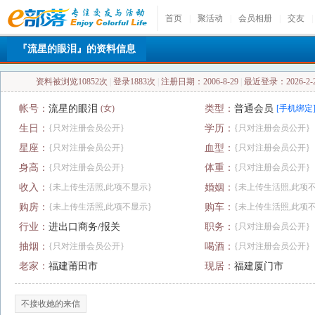
首页
|
聚活动
|
会员相册
|
交友
|
『流星的眼泪』的资料信息
资料被浏览10852次
|
登录1883次
|
注册日期：2006-8-29
|
最近登录：2026-2-25
帐号：
流星的眼泪
(女)
类型：
普通会员
[手机绑定
生日：
{只对注册会员公开}
学历：
{只对注册会员公开}
星座：
{只对注册会员公开}
血型：
{只对注册会员公开}
身高：
{只对注册会员公开}
体重：
{只对注册会员公开}
收入：
{未上传生活照,此项不显示}
婚姻：
{未上传生活照,此项
购房：
{未上传生活照,此项不显示}
购车：
{未上传生活照,此项
行业：
进出口商务/报关
职务：
{只对注册会员公开}
抽烟：
{只对注册会员公开}
喝酒：
{只对注册会员公开}
老家：
福建莆田市
现居：
福建厦门市
不接收她的来信