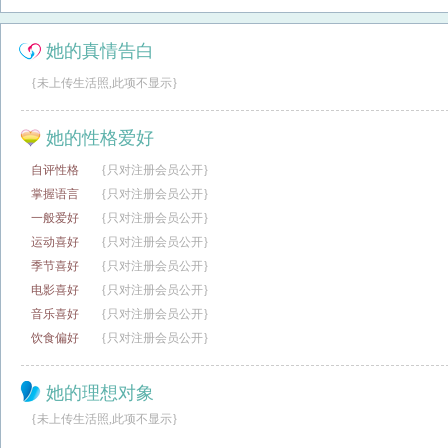
她的真情告白
{未上传生活照,此项不显示}
她的性格爱好
自评性格
{只对注册会员公开}
掌握语言
{只对注册会员公开}
一般爱好
{只对注册会员公开}
运动喜好
{只对注册会员公开}
季节喜好
{只对注册会员公开}
电影喜好
{只对注册会员公开}
音乐喜好
{只对注册会员公开}
饮食偏好
{只对注册会员公开}
她的理想对象
{未上传生活照,此项不显示}