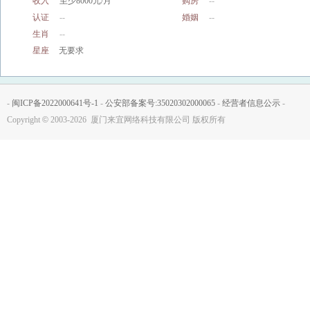
收入
至少8000元/月
购房
--
认证
--
婚姻
--
生肖
--
星座
无要求
-
闽ICP备2022000641号-1
-
公安部备案号:35020302000065
-
经营者信息公示
-
Copyright
©
2003-2026 厦门来宜网络科技有限公司 版权所有