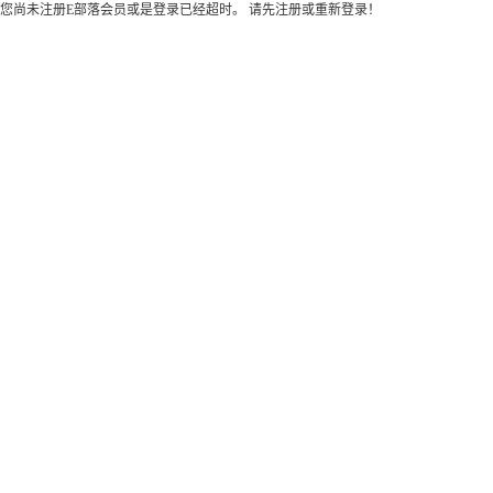
您尚未注册E部落会员或是登录已经超时。 请先注册或重新登录！