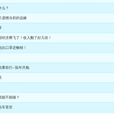
什么？
天遗憾当初的远嫁
界
国经济腾飞了！收入翻了好几倍！
包比口罩还畅销！
重前行--鼠年共勉
美
底能不能碰？
马车里笑