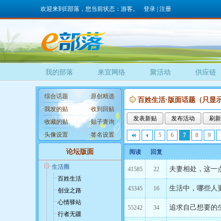
欢迎来到E部落，您当前状态：游客。
登录
|
注册
我的部落
来宜网络
聚活动
供应链
·
综合话题
·
原创精选
百姓生活·版面话题（只显示
·
我发的贴
·
收到回贴
发表新贴
发布活动
刷新
·
收藏的贴
·
贴子查询
·
头像设置
·
签名设置
5
6
7
8
9
论坛版面
阅读
回复
生活圈
夫妻相处，这一
41585
22
百姓生活
生活中，哪些人
43345
16
创业之路
心情驿站
追求自己想要的
55242
34
行者无疆