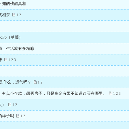
不知的残酷真相
式相亲
1
2
oPo（草莓）
强，生活就有多精彩
味
1
2
3
的是什么，运气吗？
1
2
，有点小存款，想买房子，只是资金有限不知道该买在哪里。
1
2
3
人）
1
2
的样子吗
1
2