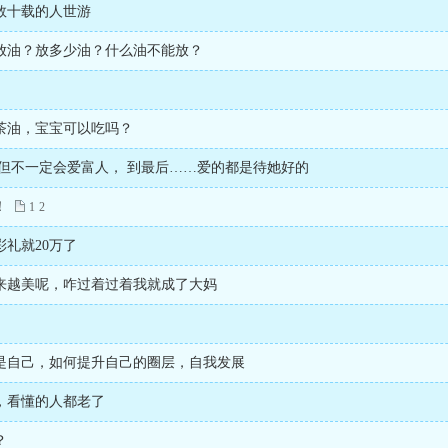
数十载的人世游
放油？放多少油？什么油不能放？
茶油，宝宝可以吃吗？
 但不一定会爱富人， 到最后……爱的都是待她好的
！
1
2
礼就20万了
来越美呢，咋过着过着我就成了大妈
是自己，如何提升自己的圈层，自我发展
，看懂的人都老了
？