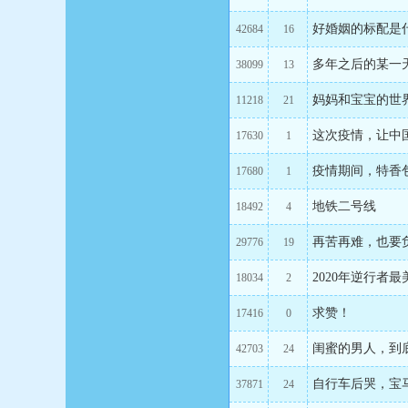
好婚姻的标配是
42684
16
多年之后的某一
38099
13
妈妈和宝宝的世
11218
21
这次疫情，让中
17630
1
疫情期间，特香
17680
1
地铁二号线
18492
4
再苦再难，也要负
29776
19
2020年逆行者最
18034
2
求赞！
17416
0
闺蜜的男人，到
42703
24
自行车后哭，宝
37871
24