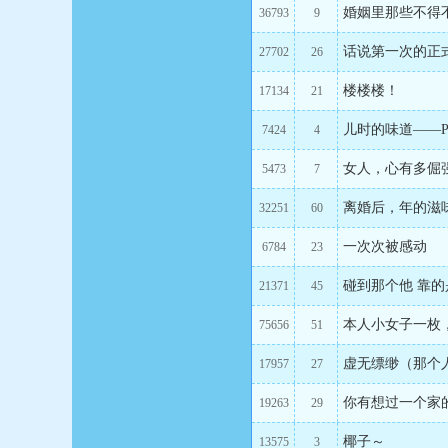
婚姻里那些不得
36793
9
话说第一次的正
27702
26
楼楼楼！
17134
21
儿时的味道——P
7424
4
女人，心有多倔
5473
7
离婚后，年的滋
32251
60
一次次被感动
6784
23
碰到那个他 靠
21371
45
本人小女子一枚
75656
51
虚无缥缈（那个
17957
27
你有想过一个家
19263
29
椰子～
13575
3