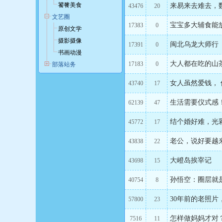
饕餮美食
来易来去难去，
43476
20
文艺圈
宝宝多大辅食能
17383
0
原创文学
摄影摄像
闽北乌龙大师行
17391
0
书画动漫
大人都在吃的山
17183
0
部落站务
女人虽然爱钱，
43740
17
生活需要仪式感
62139
47
结个婚好难，光彩
45772
17
老公，说好要越
43838
22
大嶝岛挨宰记
43698
15
孙悟空：圈层就
40754
8
30年前的老照片
57800
23
怎样做妈妈才对
7516
11