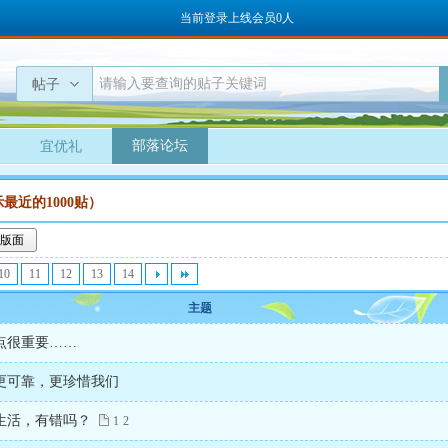
当前登录上线会员0人
帖子
部落论坛
宜优礼
最近的1000贴）
版面
10
11
12
13
14
主题
点很重要……
更可靠，更珍惜我们
生活，有错吗？
1
2