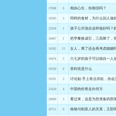
相由心生，你相信吗？
17608
0
同样的食材，为什么别人做
16595
3
孩子公共场合这样做好吗？
22918
1
把早餐换成它，三高降了，
18467
1
女人，离了还会再考虑婚姻
19392
15
六七岁的孩子可以独自一人
19474
5
茶科技是什么
19329
0
讨论贴:手上有点存款，你会
19591
3
中国肉价将走向何方
25420
4
看过来，这是为您准备的部
20969
3
格物与制茶人的关系，王阳
20712
0