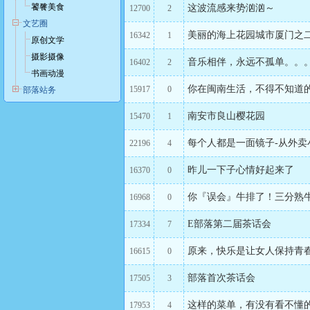
饕餮美食
这波流感来势汹汹～
12700
2
文艺圈
美丽的海上花园城市厦门之二
16342
1
原创文学
摄影摄像
音乐相伴，永远不孤单。。
16402
2
书画动漫
你在闽南生活，不得不知道
15917
0
部落站务
南安市良山樱花园
15470
1
每个人都是一面镜子-从外卖
22196
4
昨儿一下子心情好起来了
16370
0
你『误会』牛排了！三分熟牛
16968
0
E部落第二届茶话会
17334
7
原来，快乐是让女人保持青
16615
0
部落首次茶话会
17505
3
这样的菜单，有没有看不懂
17953
4