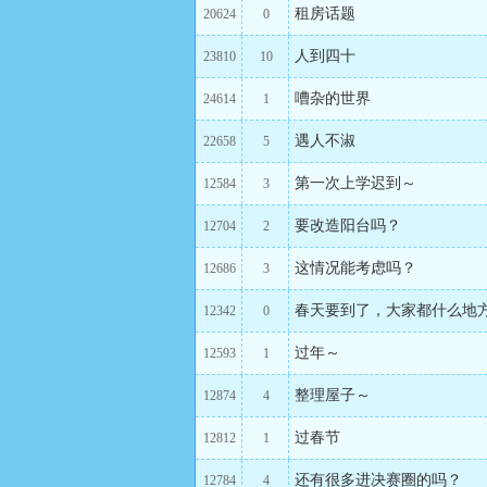
租房话题
20624
0
人到四十
23810
10
嘈杂的世界
24614
1
遇人不淑
22658
5
第一次上学迟到～
12584
3
要改造阳台吗？
12704
2
这情况能考虑吗？
12686
3
春天要到了，大家都什么地
12342
0
过年～
12593
1
整理屋子～
12874
4
过春节
12812
1
还有很多进决赛圈的吗？
12784
4