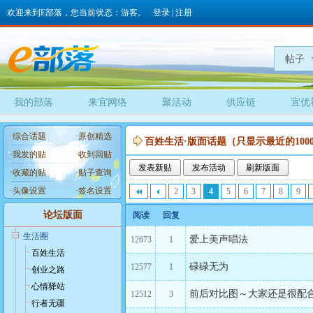
欢迎来到E部落，您当前状态：游客。
登录
|
注册
帖子
我的部落
来宜网络
聚活动
供应链
宜优
·
综合话题
·
原创精选
百姓生活·版面话题（只显示最近的100
·
我发的贴
·
收到回贴
发表新贴
发布活动
刷新版面
·
收藏的贴
·
贴子查询
·
头像设置
·
签名设置
2
3
4
5
6
7
8
9
论坛版面
阅读
回复
生活圈
爱上美声唱法
12673
1
百姓生活
碌碌无为
12577
1
创业之路
心情驿站
前后对比图～大家还是很配
12512
3
行者无疆