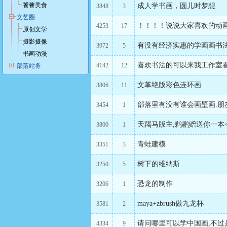
饕餮美食
成人学书画，圆儿时梦想
3848
3
文艺圈
！！！！说说大家喜欢的动
4253
17
原创文学
摄影摄像
有没有经济实惠的学画画书
3972
5
书画动漫
喜欢书法的可以来我工作室
4142
12
部落站务
文革绝版彩色连环画
3806
11
部落里有没有谁会画壁画.朋友要
3454
1
天羯马版主,鹈鹕赠送你一本<
3800
1
青蛙建模
3351
3
树下的维纳斯
3250
5
恐龙的制作
3206
1
maya+zbrush做九龙杯
3581
2
请问哪里可以学中国画,不过
4334
9