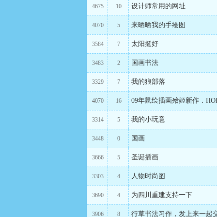
设计师常用的网址
4675
10
来晒晒我的手绘图
4070
5
太阳挺好
3584
7
国画书法
3483
2
我的狼部落
3329
7
09年鼠绘插画殆姬新作．HOH
4070
16
我的小玩意
3314
5
国画
3448
0
圣诞插画
3666
5
人物时尚图
3303
4
为四川重建支持一下
3690
4
行草书法习作，发上来一起
3906
8