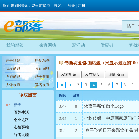
欢迎来到E部落，您当前状态：游客。
登录
|
注册
帖子
我的部落
来宜网络
聚活动
供应链
宜优
·
综合话题
·
原创精选
书画动漫·版面话题（只显示最近的100
·
我发的贴
·
收到回贴
发表新贴
发布活动
刷新版面
·
收藏的贴
·
贴子查询
·
头像设置
·
签名设置
2
3
4
5
6
7
8
9
论坛版面
阅读
回复
生活圈
求高手帮忙做个Logo
3647
8
百姓生活
七格传媒—中原画家厦门行 及
3914
1
创业之路
心情驿站
.燕子飞近日不来那拿奖品,过期将作废
3126
2
行者无疆