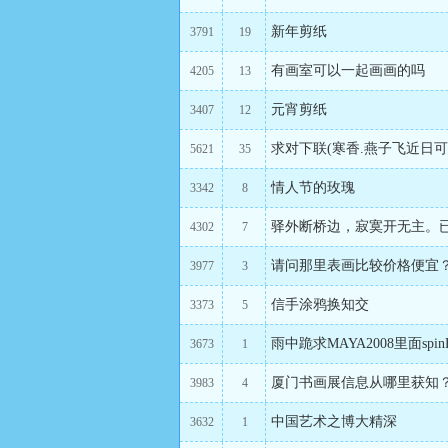
新年剪纸
3791
19
有画室可以一起画画的吗
4205
13
元宵剪纸
3407
12
5621
35
情人节的玫瑰
3342
8
驿外断桥边，寂寞开无主。
4302
7
请问那里表画比较价格便宜
3977
3
信手涂鸦换知交
3373
5
雨中跪求MAYA2008里面sp
3673
1
厦门书画展信息从哪里获知
3983
4
中国艺术之博大精深
3632
1